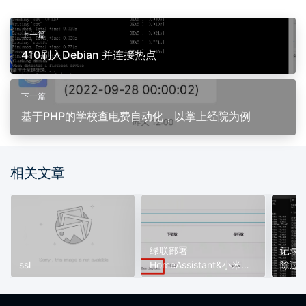
上一篇
410刷入Debian 并连接热点
下一篇
基于PHP的学校查电费自动化，以掌上经院为例
相关文章
绿联部署
记录
ssl
HomeAssistant&小米智
除过
能家具交互及FRP穿透实
现公网访问